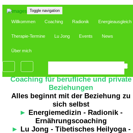
Toggle navigation
Willkommen
Coaching
Radionik
Energieausgleich
Therapie-Termine
Lu Jong
Events
News
Über mich
Ganzheitliches Gesundheits- und
Ernährungscoaching
DE
Coaching für berufliche und private
Beziehungen
Alles beginnt mit der Beziehung zu
sich selbst
►
Energiemedizin - Radionik -
Ernährungscoaching
►
Lu Jong - Tibetisches Heilyoga -