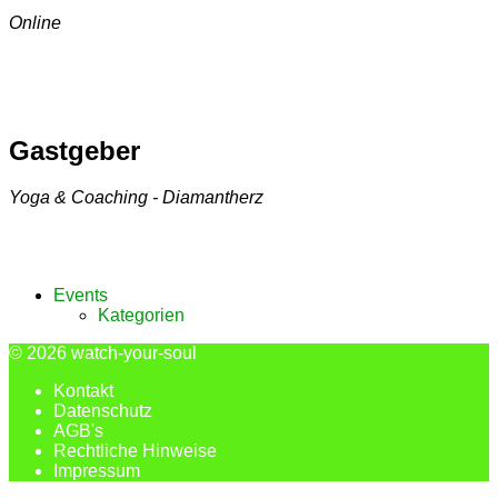
Online
Gastgeber
Yoga & Coaching - Diamantherz
Events
Kategorien
© 2026
watch-your-soul
Kontakt
Datenschutz
AGB's
Rechtliche Hinweise
Impressum